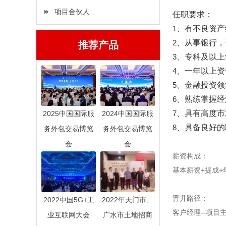
项目合伙人
任职要求：
1
、有不良资产
2
、从事银行，
推荐产品
3
、专科及以上
4
、一年以上资
5
、
金融投资领
6
、熟练掌握经
7
、具有高度市
2025中国国际服
2024中国国际服
8
、具备良好的
务外包交易博览
务外包交易博览
会
会
薪资构成：
基本薪资+提成+
晋升路径：
2022中国5G+工
2022年天门市、
客户经理--项目主
业互联网大会
广水市土地招商